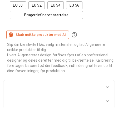
EU 50
EU 52
EU 54
EU 56
Brugerdefineret størrelse
Skab unikke produkter med AI
Slip din kreativitet løs, vælg materialer, og lad AI generere
unikke produkter til dig.
Hvert AI-genereret design forfines først af en professionel
designer og deles derefter med dig til bekræftelse. Kalibrering
foretages baseret på din feedback, indtil designet lever op til
dine forventninger, før produktion.