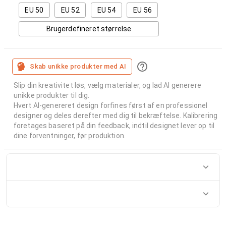
EU 50
EU 52
EU 54
EU 56
Brugerdefineret størrelse
Skab unikke produkter med AI
Slip din kreativitet løs, vælg materialer, og lad AI generere
unikke produkter til dig.
Hvert AI-genereret design forfines først af en professionel
designer og deles derefter med dig til bekræftelse. Kalibrering
foretages baseret på din feedback, indtil designet lever op til
dine forventninger, før produktion.