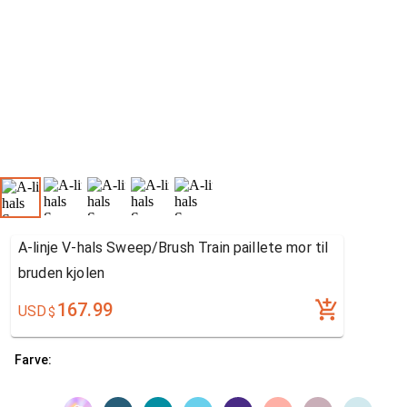
A-linje V-hals Sweep/Brush Train paillete mor til
bruden kjolen
167.99
USD
$
Farve: