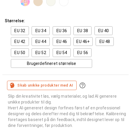
Størrelse:
EU 32
EU 34
EU 36
EU 38
EU 40
EU 42
EU 44
EU 46
EU 46+
EU 48
EU 50
EU 52
EU 54
EU 56
Brugerdefineret størrelse
Skab unikke produkter med AI
Slip din kreativitet løs, vælg materialer, og lad AI generere
unikke produkter til dig.
Hvert AI-genereret design forfines først af en professionel
designer og deles derefter med dig til bekræftelse. Kalibrering
foretages baseret på din feedback, indtil designet lever op til
dine forventninger, før produktion.