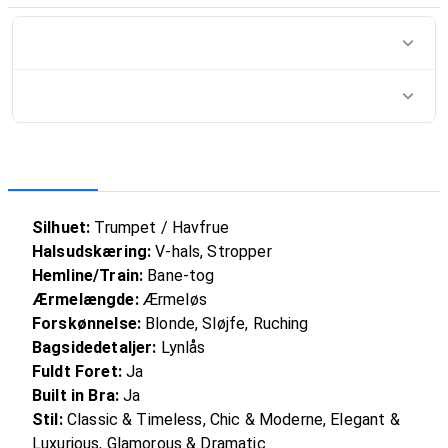
Silhuet:
Trumpet / Havfrue
Halsudskæring:
V-hals, Stropper
Hemline/Train:
Bane-tog
Ærmelængde:
Ærmeløs
Forskønnelse:
Blonde, Sløjfe, Ruching
Bagsidedetaljer:
Lynlås
Fuldt Foret:
Ja
Built in Bra:
Ja
Stil:
Classic & Timeless, Chic & Moderne, Elegant &
Luxurious, Glamorous & Dramatic