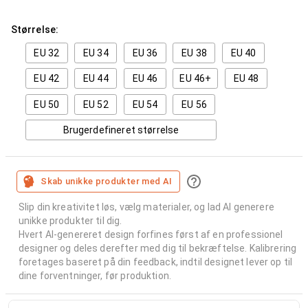
Størrelse:
EU 32
EU 34
EU 36
EU 38
EU 40
EU 42
EU 44
EU 46
EU 46+
EU 48
EU 50
EU 52
EU 54
EU 56
Brugerdefineret størrelse
Skab unikke produkter med AI
Slip din kreativitet løs, vælg materialer, og lad AI generere
unikke produkter til dig.
Hvert AI-genereret design forfines først af en professionel
designer og deles derefter med dig til bekræftelse. Kalibrering
foretages baseret på din feedback, indtil designet lever op til
dine forventninger, før produktion.