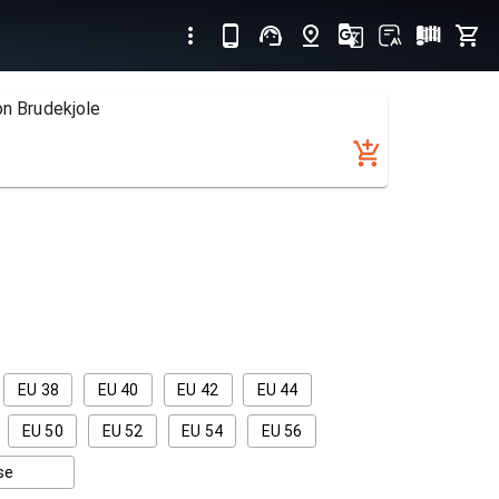
on Brudekjole
EU 38
EU 40
EU 42
EU 44
EU 50
EU 52
EU 54
EU 56
se