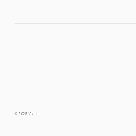
©
2025
Vilatis.