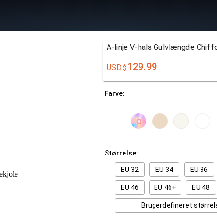
A-linje V-hals Gulvlængde Chiff
129.99
USD
$
Farve:
Størrelse:
EU 32
EU 34
EU 36
EU 46
EU 46+
EU 48
Brugerdefineret størrel