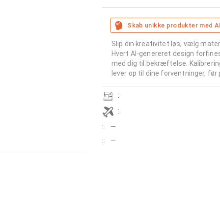
Skab unikke produkter med A
Slip din kreativitet løs, vælg mater
Hvert AI-genereret design forfine
med dig til bekræftelse. Kalibreri
lever op til dine forventninger, før
:
:
:
—
:
—