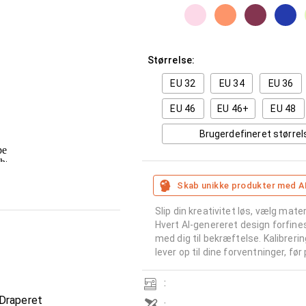
Størrelse:
EU 32
EU 34
EU 36
EU 46
EU 46+
EU 48
Brugerdefineret størrel
Skab unikke produkter med A
Slip din kreativitet løs, vælg mater
Hvert AI-genereret design forfine
med dig til bekræftelse. Kalibreri
lever op til dine forventninger, før
:
 Draperet
: