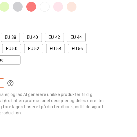
EU 38
EU 40
EU 42
EU 44
EU 50
EU 52
EU 54
EU 56
se
I
ialer, og lad AI generere unikke produkter til dig.
s først af en professionel designer og deles derefter
ng foretages baseret på din feedback, indtil designet
 produktion.