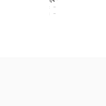
:
—
:
—