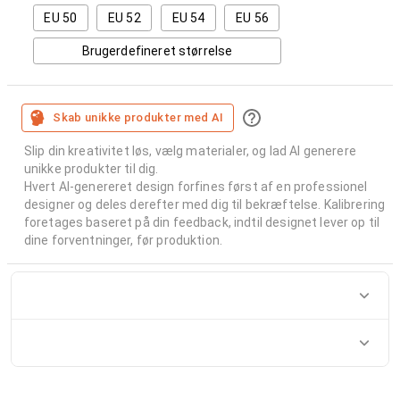
EU 50
EU 52
EU 54
EU 56
Brugerdefineret størrelse
Skab unikke produkter med AI
Slip din kreativitet løs, vælg materialer, og lad AI generere
unikke produkter til dig.
Hvert AI-genereret design forfines først af en professionel
designer og deles derefter med dig til bekræftelse. Kalibrering
foretages baseret på din feedback, indtil designet lever op til
dine forventninger, før produktion.