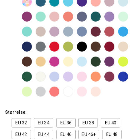
Størrelse:
EU 32
EU 34
EU 36
EU 38
EU 40
EU 42
EU 44
EU 46
EU 46+
EU 48