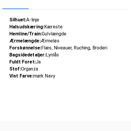
Silhuet:
A-linje
Halsudskæring:
Kæreste
Hemline/Train:
Gulvlængde
Ærmelængde:
Ærmeløs
Forskønnelse:
Flæs, Niveauer, Ruching, Broderi
Bagsidedetaljer:
Lynlås
Fuldt Foret:
Ja
Stof:
Organza
Vist Farve:
mørk Navy