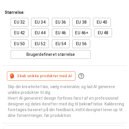
Størrelse:
EU 32
EU 34
EU 36
EU 38
EU 40
EU 42
EU 44
EU 46
EU 46+
EU 48
EU 50
EU 52
EU 54
EU 56
Brugerdefineret størrelse
Skab unikke produkter med AI
Slip din kreativitet løs, vælg materialer, og lad AI generere
unikke produkter til dig.
Hvert AI-genereret design forfines først af en professionel
designer og deles derefter med dig til bekræftelse. Kalibrering
foretages baseret på din feedback, indtil designet lever op til
dine forventninger, før produktion.