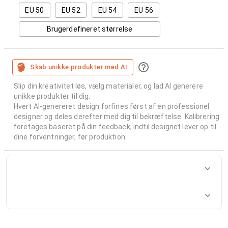
EU 50
EU 52
EU 54
EU 56
Brugerdefineret størrelse
Skab unikke produkter med AI
Slip din kreativitet løs, vælg materialer, og lad AI generere
unikke produkter til dig.
Hvert AI-genereret design forfines først af en professionel
designer og deles derefter med dig til bekræftelse. Kalibrering
foretages baseret på din feedback, indtil designet lever op til
dine forventninger, før produktion.