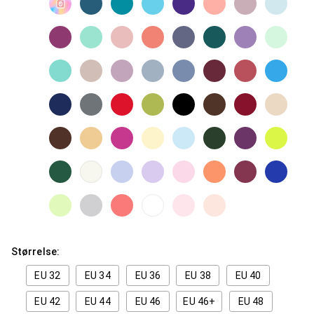
Størrelse:
EU 32
EU 34
EU 36
EU 38
EU 40
EU 42
EU 44
EU 46
EU 46+
EU 48