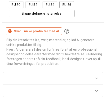
EU 50
EU 52
EU 54
EU 56
Brugerdefineret størrelse
Skab unikke produkter med AI
Slip din kreativitet løs, vælg materialer, og lad AI generere
unikke produkter til dig.
Hvert AI-genereret design forfines først af en professionel
designer og deles derefter med dig til bekræftelse. Kalibrering
foretages baseret på din feedback, indtil designet lever op til
dine forventninger, før produktion.