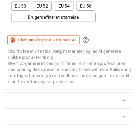
EU 50
EU 52
EU 54
EU 56
Brugerdefineret størrelse
Skab unikke produkter med AI
Slip din kreativitet løs, vælg materialer, og lad AI generere
unikke produkter til dig.
Hvert AI-genereret design forfines først af en professionel
designer og deles derefter med dig til bekræftelse. Kalibrering
foretages baseret på din feedback, indtil designet lever op til
dine forventninger, før produktion.