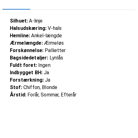
Silhuet:
A-linje
Halsudskæring:
V-hals
Hemline:
Ankel-længde
Ærmelængde:
Ærmeløs
Forskønnelse:
Pallietter
Bagsidedetaljer:
Lynlås
Fuldt foret:
Ingen
Indbygget BH:
Ja
Forstærkning:
Ja
Stof:
Chiffon, Blonde
Årstid:
Forår, Sommar, Efterår