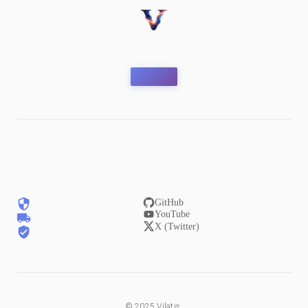
GitHub
YouTube
X (Twitter)
©
2025
Vilatis.