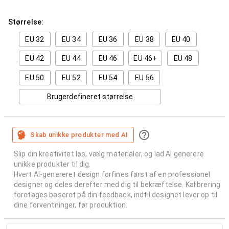
Størrelse:
EU 32
EU 34
EU 36
EU 38
EU 40
EU 42
EU 44
EU 46
EU 46+
EU 48
EU 50
EU 52
EU 54
EU 56
Brugerdefineret størrelse
Skab unikke produkter med AI
Slip din kreativitet løs, vælg materialer, og lad AI generere
unikke produkter til dig.
Hvert AI-genereret design forfines først af en professionel
designer og deles derefter med dig til bekræftelse. Kalibrering
foretages baseret på din feedback, indtil designet lever op til
dine forventninger, før produktion.