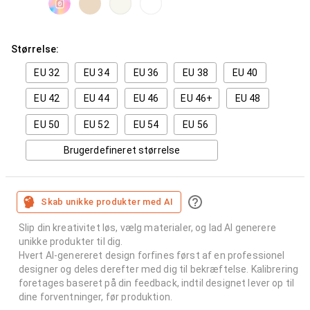
Størrelse:
EU 32
EU 34
EU 36
EU 38
EU 40
EU 42
EU 44
EU 46
EU 46+
EU 48
EU 50
EU 52
EU 54
EU 56
Brugerdefineret størrelse
Skab unikke produkter med AI
Slip din kreativitet løs, vælg materialer, og lad AI generere
unikke produkter til dig.
Hvert AI-genereret design forfines først af en professionel
designer og deles derefter med dig til bekræftelse. Kalibrering
foretages baseret på din feedback, indtil designet lever op til
dine forventninger, før produktion.