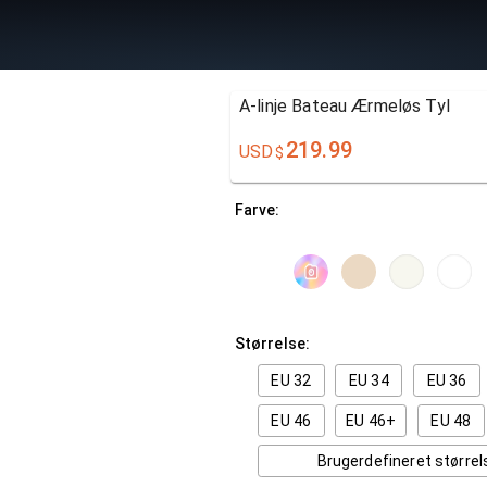
A-linje Bateau Ærmeløs Tyl
219.99
USD
$
Farve:
Størrelse:
EU 32
EU 34
EU 36
EU 46
EU 46+
EU 48
Brugerdefineret størrel