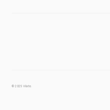
©
2025
Vilatis.