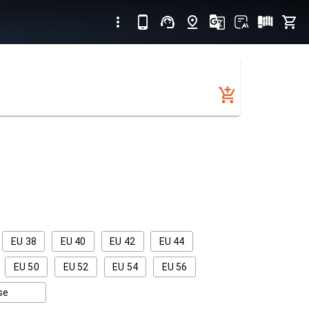
EU 38
EU 40
EU 42
EU 44
EU 50
EU 52
EU 54
EU 56
se