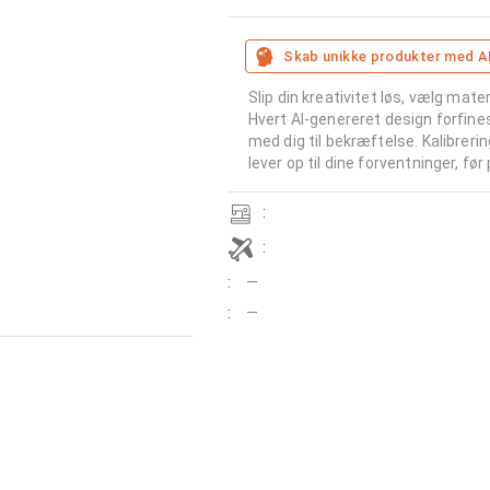
Skab unikke produkter med A
Slip din kreativitet løs, vælg mater
Hvert AI-genereret design forfine
med dig til bekræftelse. Kalibreri
lever op til dine forventninger, før
:
:
:
—
:
—