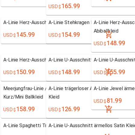
165.99
USD
$
A-Linie Herz-Ausschnitt Kurz/Mini Ballkleid
A-Linie Stehkragen Kurz/Mini Abiballklei
A-Linie Herz-Aussc
Abiballkleid
145.99
154.99
USD
USD
$
$
148.99
USD
$
A-Linie Herz-Ausschnitt Kurz/Mini Ballkleid
A-Linie U-Ausschnitt Kurz/Mini Ballkleid
A-Linie U-Ausschnit
150.99
148.99
155.99
USD
USD
USD
$
$
$
Meerjungfrau-Linie / Mermaid-Stil U-Ausschnitt
A-Linie trägerloser Ausschnitt ärmellos
A-Linie Jewel ärmel
Kurz/Mini Ballkleid
Kleid
81.99
USD
$
158.99
126.99
USD
USD
$
$
A-Linie Spaghetti Träger ärmellos Spitzen Kleid
A-Linie U-Ausschnitt ärmellos Satin Klei