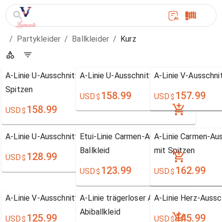
/
Partykleider
/
Ballkleider
/
Kurz
A-Linie U-Ausschnitt Knielang Chiffon Ballkleid mit
A-Linie U-Ausschnitt Knielang Chiffon Ba
A-Linie V-Ausschnit
Spitzen
158.99
157.99
USD
USD
$
$
158.99
USD
$
A-Linie U-Ausschnitt ärmellos Tülle Abiballkleid
Etui-Linie Carmen-Ausschnitt Asymmetr
A-Linie Carmen-Auss
Ballkleid
mit Spitzen
128.99
USD
$
123.99
162.99
USD
USD
$
$
A-Linie V-Ausschnitt Kurz/Mini Ballkleid
A-Linie trägerloser Ausschnitt ärmellos
A-Linie Herz-Aussch
Abiballkleid
125.99
145.99
USD
USD
$
$