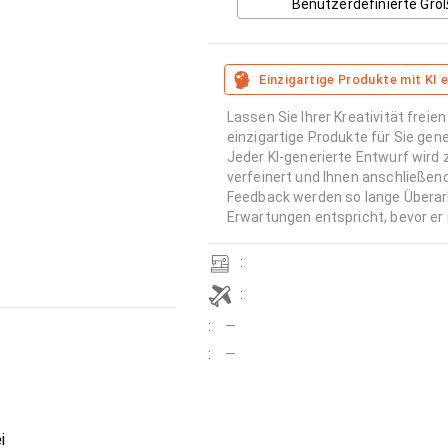
Benutzerdefinierte Grö
Einzigartige Produkte mit KI e
Lassen Sie Ihrer Kreativität freien
einzigartige Produkte für Sie gene
Jeder KI-generierte Entwurf wird
verfeinert und Ihnen anschließen
Feedback werden so lange Überar
Erwartungen entspricht, bevor er 
:
:
:
—
:
—
i