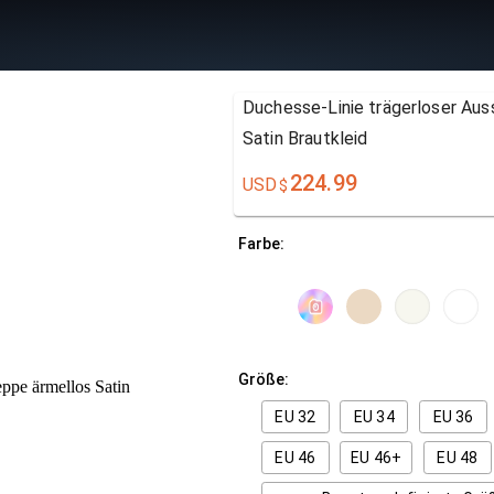
Duchesse-Linie trägerloser Aus
Satin Brautkleid
224.99
USD
$
Farbe:
Größe:
EU 32
EU 34
EU 36
EU 46
EU 46+
EU 48