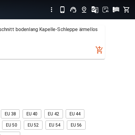
schnitt bodenlang Kapelle-Schleppe ärmellos
EU 38
EU 40
EU 42
EU 44
EU 50
EU 52
EU 54
EU 56