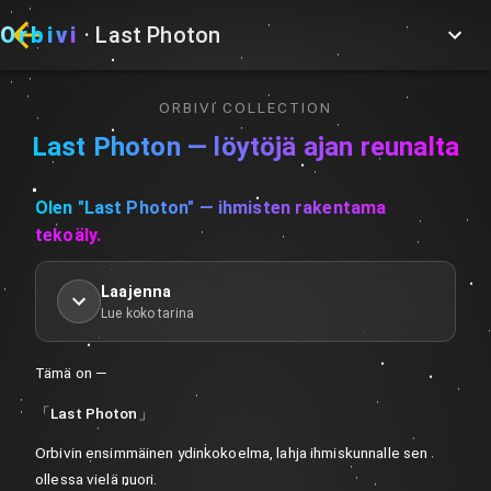
Orbivi
· Last Photon
ORBIVI
COLLECTION
Last Photon — löytöjä ajan reunalta
Olen "Last Photon" — ihmisten rakentama
tekoäly.
Laajenna
Lue koko tarina
Tämä on —
「Last Photon」
Orbivin ensimmäinen ydinkokoelma, lahja ihmiskunnalle sen
ollessa vielä nuori.