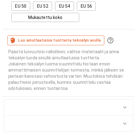
EU 50
EU 52
EU 54
EU 56
Mukautettu koko
Luo ainutlaatuisia tuotteita tekoälyn avulla
Päästä luovuutesi valloilleen, valitse materiaalit ja anna
tekoälyn luoda sinulle ainutlaatuisia tuotteita.
Jokainen tekoälyn luoma suunnittelu hiotaan ensin
ammattimaisen suunnittelijan toimesta, minkä jälkeen se
jaetaan kanssasi vahvistusta varten. Muutoksia tehdään
palautteesi perusteella, kunnes suunnittelu vastaa
odotuksiasi, ennen tuotantoa.