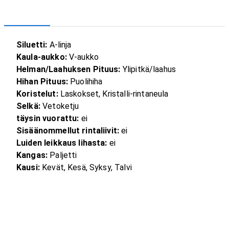
Siluetti:
A-linja
Kaula-aukko:
V-aukko
Helman/Laahuksen Pituus:
Ylipitkä/laahus
Hihan Pituus:
Puolihiha
Koristelut:
Laskokset, Kristalli-rintaneula
Selkä:
Vetoketju
täysin vuorattu:
ei
Sisäänommellut rintaliivit:
ei
Luiden leikkaus lihasta:
ei
Kangas:
Paljetti
Kausi:
Kevät, Kesä, Syksy, Talvi