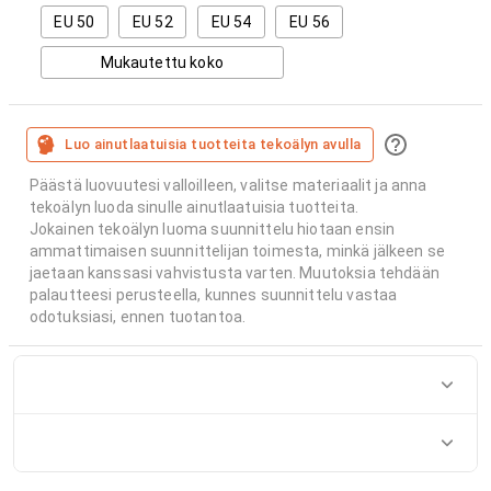
EU 50
EU 52
EU 54
EU 56
Mukautettu koko
Luo ainutlaatuisia tuotteita tekoälyn avulla
Päästä luovuutesi valloilleen, valitse materiaalit ja anna
tekoälyn luoda sinulle ainutlaatuisia tuotteita.
Jokainen tekoälyn luoma suunnittelu hiotaan ensin
ammattimaisen suunnittelijan toimesta, minkä jälkeen se
jaetaan kanssasi vahvistusta varten. Muutoksia tehdään
palautteesi perusteella, kunnes suunnittelu vastaa
odotuksiasi, ennen tuotantoa.