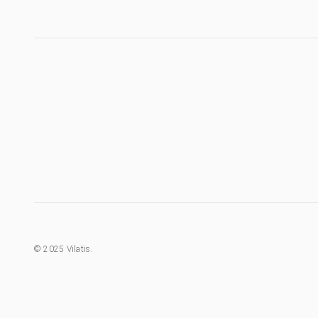
©
2025
Vilatis.