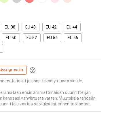
EU 38
EU 40
EU 42
EU 44
EU 50
EU 52
EU 54
EU 56
ekoälyn avulla
tse materiaalit ja anna tekoälyn luoda sinulle
elu hiotaan ensin ammattimaisen suunnittelijan
an kanssasi vahvistusta varten. Muutoksia tehdään
uunnittelu vastaa odotuksiasi, ennen tuotantoa.