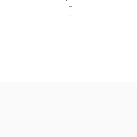
:
—
:
—