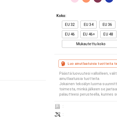
Koko:
EU 32
EU 34
EU 36
EU 46
EU 46+
EU 48
Mukautettu koko
Luo ainutlaatuisia tuotteita t
Päästä luovuutesi valloilleen, vali
ainutlaatuisia tuotteita.
Jokainen tekoälyn luoma suunnitt
toimesta, minkä jälkeen se jaeta
palautteesi perusteella, kunnes s
:
: