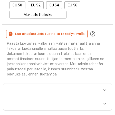
EU 50
EU 52
EU 54
EU 56
Mukautettu koko
Luo ainutlaatuisia tuotteita tekoälyn avulla
Päästä luovuutesi valloilleen, valitse materiaalit ja anna
tekoälyn luoda sinulle ainutlaatuisia tuotteita.
Jokainen tekoälyn luoma suunnittelu hiotaan ensin
ammattimaisen suunnittelijan toimesta, minkä jälkeen se
jaetaan kanssasi vahvistusta varten. Muutoksia tehdään
palautteesi perusteella, kunnes suunnittelu vastaa
odotuksiasi, ennen tuotantoa.