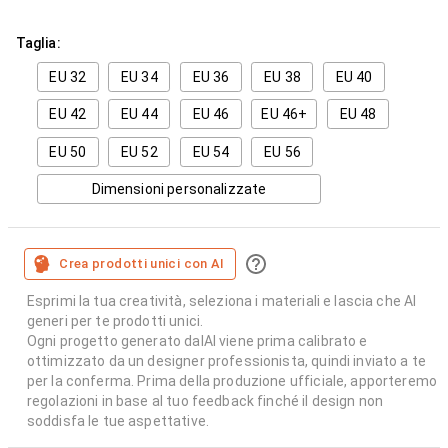
Taglia:
EU 32
EU 34
EU 36
EU 38
EU 40
EU 42
EU 44
EU 46
EU 46+
EU 48
EU 50
EU 52
EU 54
EU 56
Dimensioni personalizzate
Crea prodotti unici con AI
Esprimi la tua creatività, seleziona i materiali e lascia che AI
generi per te prodotti unici.
Ogni progetto generato dalAI viene prima calibrato e
ottimizzato da un designer professionista, quindi inviato a te
per la conferma. Prima della produzione ufficiale, apporteremo
regolazioni in base al tuo feedback finché il design non
soddisfa le tue aspettative.