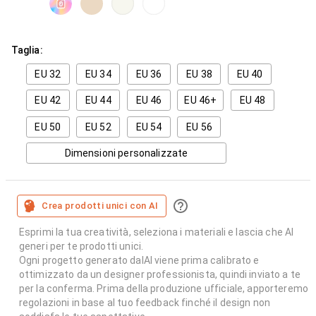
Taglia:
EU 32
EU 34
EU 36
EU 38
EU 40
EU 42
EU 44
EU 46
EU 46+
EU 48
EU 50
EU 52
EU 54
EU 56
Dimensioni personalizzate
Crea prodotti unici con AI
Esprimi la tua creatività, seleziona i materiali e lascia che AI
generi per te prodotti unici.
Ogni progetto generato dalAI viene prima calibrato e
ottimizzato da un designer professionista, quindi inviato a te
per la conferma. Prima della produzione ufficiale, apporteremo
regolazioni in base al tuo feedback finché il design non