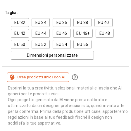
Taglia:
EU 32
EU 34
EU 36
EU 38
EU 40
EU 42
EU 44
EU 46
EU 46+
EU 48
EU 50
EU 52
EU 54
EU 56
Dimensioni personalizzate
Crea prodotti unici con AI
Esprimi la tua creatività, seleziona i materiali e lascia che AI
generi per te prodotti unici.
Ogni progetto generato dalAI viene prima calibrato e
ottimizzato da un designer professionista, quindi inviato a te
per la conferma. Prima della produzione ufficiale, apporteremo
regolazioni in base al tuo feedback finché il design non
soddisfa le tue aspettative.