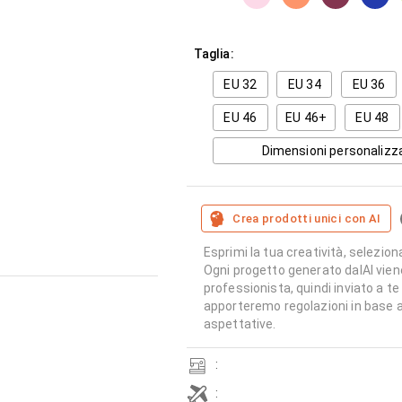
Taglia:
EU 32
EU 34
EU 36
EU 46
EU 46+
EU 48
Dimensioni personalizz
Crea prodotti unici con AI
Esprimi la tua creatività, seleziona
Ogni progetto generato dalAI vien
professionista, quindi inviato a te
apporteremo regolazioni in base a
aspettative.
:
: