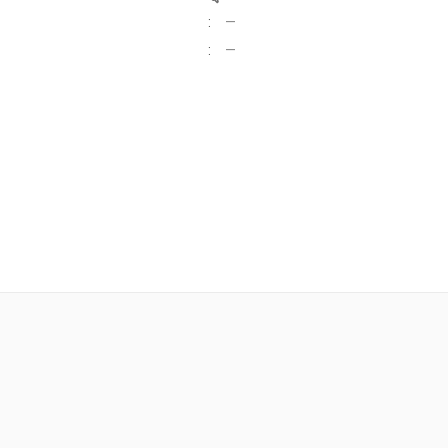
:
—
:
—