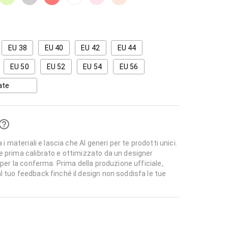
EU 38
EU 40
EU 42
EU 44
EU 50
EU 52
EU 54
EU 56
ate
 i materiali e lascia che AI generi per te prodotti unici.
e prima calibrato e ottimizzato da un designer
 per la conferma. Prima della produzione ufficiale,
l tuo feedback finché il design non soddisfa le tue