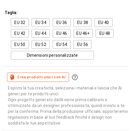
Taglia:
EU 32
EU 34
EU 36
EU 38
EU 40
EU 42
EU 44
EU 46
EU 46+
EU 48
EU 50
EU 52
EU 54
EU 56
Dimensioni personalizzate
Crea prodotti unici con AI
Esprimi la tua creatività, seleziona i materiali e lascia che AI
generi per te prodotti unici.
Ogni progetto generato dalAI viene prima calibrato e
ottimizzato da un designer professionista, quindi inviato a te
per la conferma. Prima della produzione ufficiale, apporteremo
regolazioni in base al tuo feedback finché il design non
soddisfa le tue aspettative.