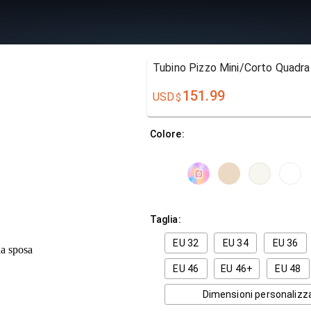
Tubino Pizzo Mini/Corto Quadra
151.99
USD
$
Colore:
Taglia:
EU 32
EU 34
EU 36
EU 46
EU 46+
EU 48
Dimensioni personalizz