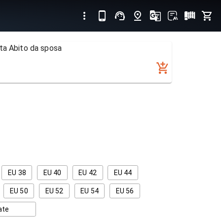
ta Abito da sposa
EU 38
EU 40
EU 42
EU 44
EU 50
EU 52
EU 54
EU 56
ate