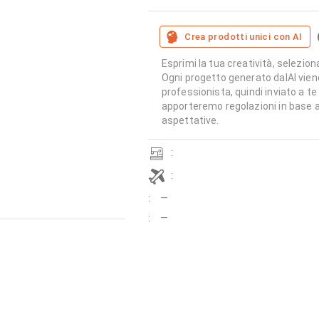
Crea prodotti unici con AI
Esprimi la tua creatività, seleziona
Ogni progetto generato dalAI vien
professionista, quindi inviato a te
apporteremo regolazioni in base a
aspettative.
:
:
:
—
:
—