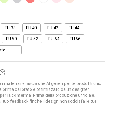
EU 38
EU 40
EU 42
EU 44
EU 50
EU 52
EU 54
EU 56
ate
 i materiali e lascia che AI generi per te prodotti unici.
e prima calibrato e ottimizzato da un designer
 per la conferma. Prima della produzione ufficiale,
l tuo feedback finché il design non soddisfa le tue