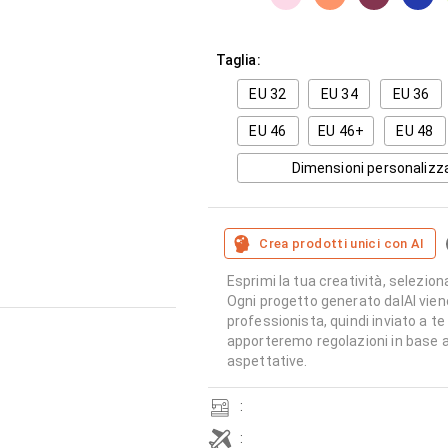
Taglia:
EU 32
EU 34
EU 36
EU 46
EU 46+
EU 48
Dimensioni personalizz
Crea prodotti unici con AI
Esprimi la tua creatività, seleziona
Ogni progetto generato dalAI vien
professionista, quindi inviato a te
apporteremo regolazioni in base a
aspettative.
:
: