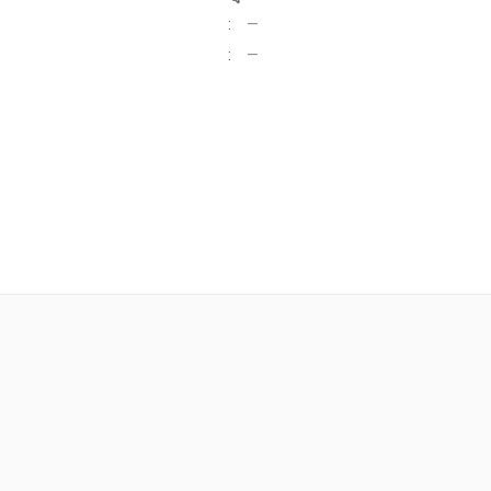
:
—
:
—