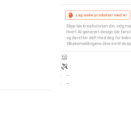
Lag unike produkter med AI
Slipp løs kreativiteten din, velg m
Hvert AI-generert design blir først
og deretter delt med deg for bekre
tilbakemeldingene dine inntil desi
:
:
:
—
:
—