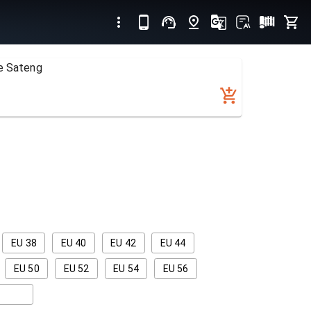
e Sateng
EU 38
EU 40
EU 42
EU 44
EU 50
EU 52
EU 54
EU 56