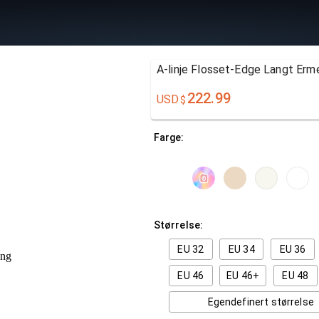
A-linje Flosset-Edge Langt Erm
222.99
USD
$
Farge:
Størrelse:
EU 32
EU 34
EU 36
EU 46
EU 46+
EU 48
Egendefinert størrelse