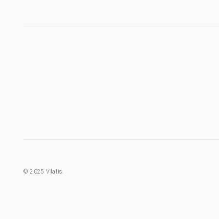
©
2025
Vilatis.