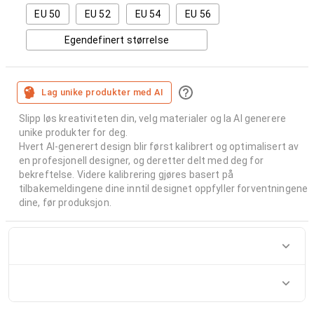
EU 50
EU 52
EU 54
EU 56
Egendefinert størrelse
Lag unike produkter med AI
Slipp løs kreativiteten din, velg materialer og la AI generere
unike produkter for deg.
Hvert AI-generert design blir først kalibrert og optimalisert av
en profesjonell designer, og deretter delt med deg for
bekreftelse. Videre kalibrering gjøres basert på
tilbakemeldingene dine inntil designet oppfyller forventningene
dine, før produksjon.