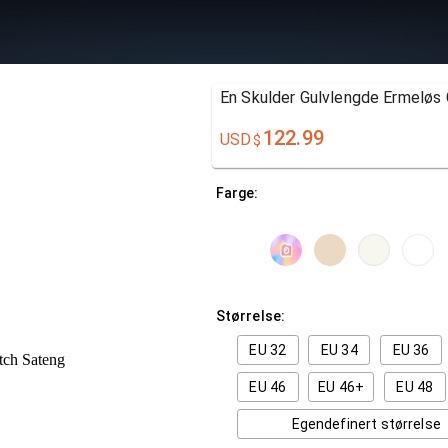
En Skulder Gulvlengde Ermeløs 
122.99
USD
$
Farge:
Størrelse:
EU 32
EU 34
EU 36
EU 46
EU 46+
EU 48
Egendefinert størrelse