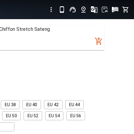
Chiffon Stretch Sateng
EU 38
EU 40
EU 42
EU 44
EU 50
EU 52
EU 54
EU 56