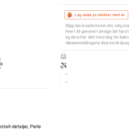
Lag unike produkter med AI
Slipp løs kreativiteten din, velg m
Hvert AI-generert design blir først
og deretter delt med deg for bekre
tilbakemeldingene dine inntil desi
:
:
:
—
:
—
stall-detaljer, Perle