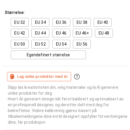
Størrelse:
EU 32
EU 34
EU 36
EU 38
EU 40
EU 42
EU 44
EU 46
EU 46+
EU 48
EU 50
EU 52
EU 54
EU 56
Egendefinert størrelse
Lag unike produkter med AI
Slipp løs kreativiteten din, velg materialer og la AI generere
unike produkter for deg.
Hvert AI-generert design blir først kalibrert og optimalisert av
en profesjonell designer, og deretter delt med deg for
bekreftelse. Videre kalibrering gjøres basert på
tilbakemeldingene dine inntil designet oppfyller forventningene
dine, før produksjon.