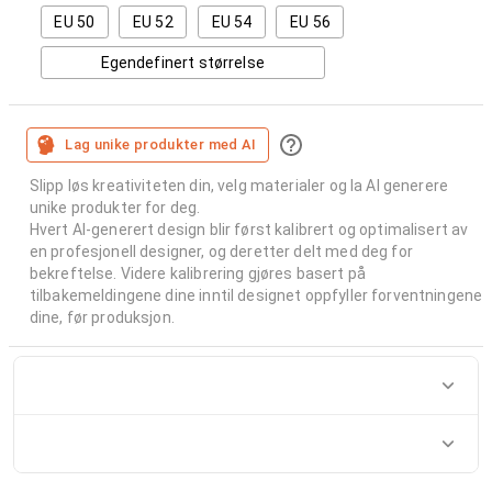
EU 50
EU 52
EU 54
EU 56
Egendefinert størrelse
Lag unike produkter med AI
Slipp løs kreativiteten din, velg materialer og la AI generere
unike produkter for deg.
Hvert AI-generert design blir først kalibrert og optimalisert av
en profesjonell designer, og deretter delt med deg for
bekreftelse. Videre kalibrering gjøres basert på
tilbakemeldingene dine inntil designet oppfyller forventningene
dine, før produksjon.