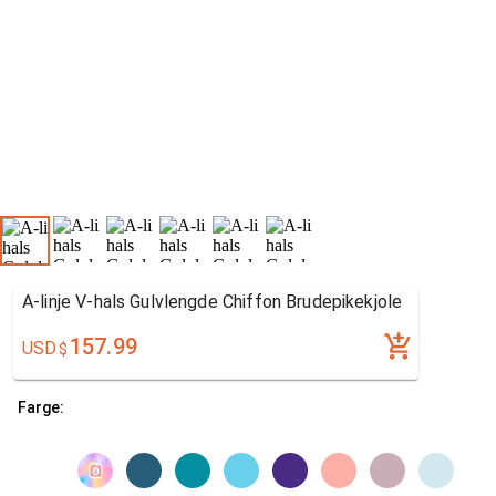
A-linje V-hals Gulvlengde Chiffon Brudepikekjole
157.99
USD
$
Farge: