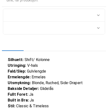
dine, før produksjon.
Silhuett:
Shift/ Kolonne
Utringing:
V-hals
Fald/Slep:
Gulvlengde
Ermelengde:
Ermeløs
Utsmykning:
Blonde, Ruched, Side-Drapert
Bakside Detaljer:
Glidelås
Fullt Foret:
Ja
Built in Bra:
Ja
Stil:
Classic & Timeless