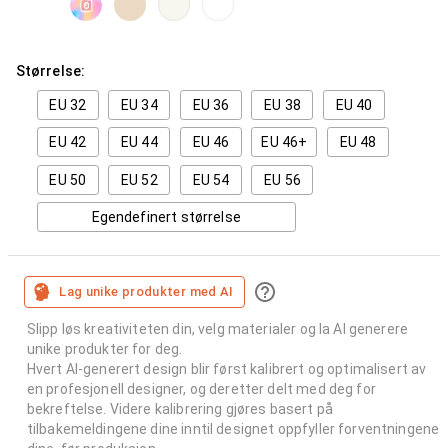
Størrelse:
EU 32
EU 34
EU 36
EU 38
EU 40
EU 42
EU 44
EU 46
EU 46+
EU 48
EU 50
EU 52
EU 54
EU 56
Egendefinert størrelse
Lag unike produkter med AI
Slipp løs kreativiteten din, velg materialer og la AI generere
unike produkter for deg.
Hvert AI-generert design blir først kalibrert og optimalisert av
en profesjonell designer, og deretter delt med deg for
bekreftelse. Videre kalibrering gjøres basert på
tilbakemeldingene dine inntil designet oppfyller forventningene