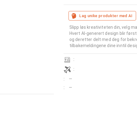
Lag unike produkter med AI
Slipp løs kreativiteten din, velg m
Hvert AI-generert design blir først
og deretter delt med deg for bekre
tilbakemeldingene dine inntil desi
:
:
:
—
:
—