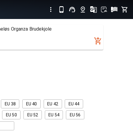
meløs Organza Brudekjole
EU 38
EU 40
EU 42
EU 44
EU 50
EU 52
EU 54
EU 56