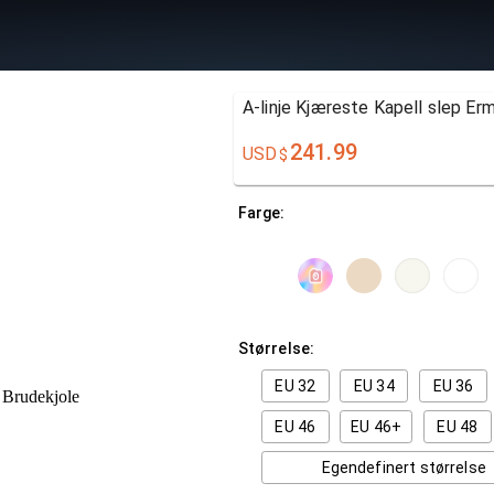
A-linje Kjæreste Kapell slep Er
241.99
USD
$
Farge:
Størrelse:
EU 32
EU 34
EU 36
EU 46
EU 46+
EU 48
Egendefinert størrelse