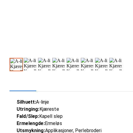
Silhuett:
A-linje
Utringing:
Kjæreste
Fald/Slep:
Kapell slep
Ermelengde:
Ermeløs
Utsmykning:
Applikasjoner, Perlebroderi