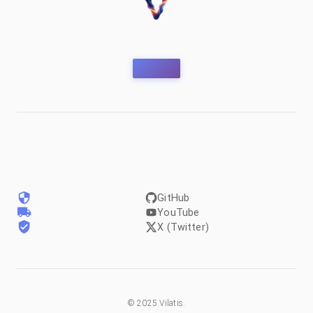
GitHub
YouTube
X (Twitter)
©
2025
Vilatis.