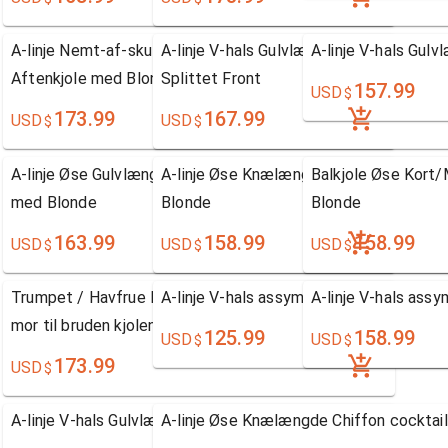
A-linje Nemt-af-skulderen Gulvlængde Chiffon
A-linje V-hals Gulvlængde Chiffon Afte
A-linje V-hals Gulv
Aftenkjole med Blonde
Splittet Front
157.99
USD
$
173.99
167.99
USD
USD
$
$
A-linje Øse Gulvlængde Chiffon mor til bruden kjolen
A-linje Øse Knælængde Chiffon Gallakj
Balkjole Øse Kort/
med Blonde
Blonde
Blonde
163.99
158.99
158.99
USD
USD
USD
$
$
$
Trumpet / Havfrue Kæreste Gulvlængde Chiffon
A-linje V-hals assymetrisk Chiffon brude
A-linje V-hals assy
mor til bruden kjolen med Blonde
125.99
158.99
USD
USD
$
$
173.99
USD
$
A-linje V-hals Gulvlængde Chiffon Aftenkjole
A-linje Øse Knælængde Chiffon cocktail