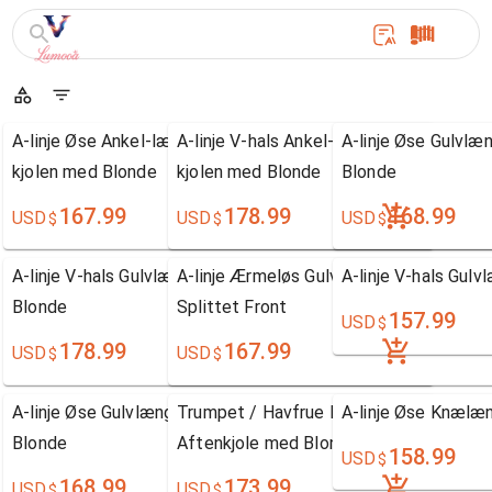
A-linje Øse Ankel-længde Chiffon mor til bruden
A-linje V-hals Ankel-længde Chiffon mor 
A-linje Øse Gulvlæ
kjolen med Blonde
kjolen med Blonde
Blonde
167.99
178.99
168.99
USD
USD
USD
$
$
$
A-linje V-hals Gulvlængde Satin Gallakjole med
A-linje Ærmeløs Gulvlængde Tyl Gallakj
A-linje V-hals Gulv
Blonde
Splittet Front
157.99
USD
$
178.99
167.99
USD
USD
$
$
A-linje Øse Gulvlængde Chiffon brudepige kjole med
Trumpet / Havfrue Kæreste Gulvlængde
A-linje Øse Knælæn
Blonde
Aftenkjole med Blonde
158.99
USD
$
168.99
173.99
USD
USD
$
$