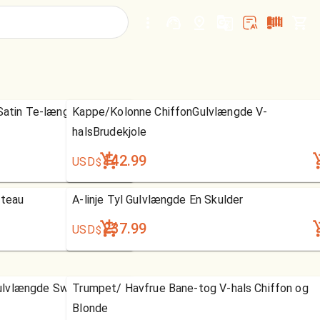
 Satin Te-længde Chiffon
Kappe/Kolonne ChiffonGulvlængde V-
halsBrudekjole
142.99
USD
$
ateau
A-linje Tyl Gulvlængde En Skulder
237.99
USD
$
lvlængde Sweep Train
Trumpet/ Havfrue Bane-tog V-hals Chiffon og
Blonde