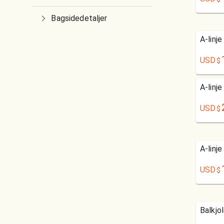
Bagsidedetaljer
A-linj
USD
$
A-linj
USD
$
A-linj
USD
$
Balkjo