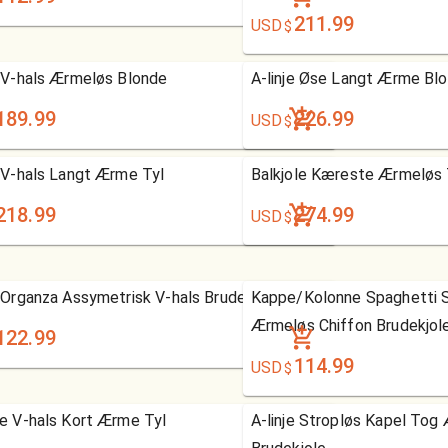
211.99
USD
$
e V-hals Ærmeløs Blonde
A-linje Øse Langt Ærme Bl
189.99
226.99
USD
$
e V-hals Langt Ærme Tyl
Balkjole Kæreste Ærmeløs 
218.99
274.99
USD
$
e Organza Assymetrisk V-hals Brudekjole
Kappe/Kolonne Spaghetti 
Ærmeløs Chiffon Brudekjol
122.99
114.99
USD
$
le V-hals Kort Ærme Tyl
A-linje Stropløs Kapel Tog