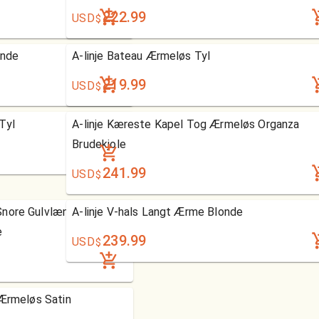
222.99
USD
$
onde
A-linje Bateau Ærmeløs Tyl
219.99
USD
$
Tyl
A-linje Kæreste Kapel Tog Ærmeløs Organza
Brudekjole
241.99
USD
$
Snore Gulvlængde
A-linje V-hals Langt Ærme Blonde
e
239.99
USD
$
 Ærmeløs Satin