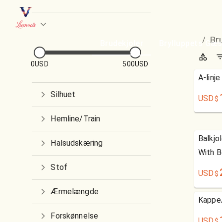
Br
/
Brudekjoler
Brylluppets Gæs
0USD
500USD
A-linj
Silhuet
USD
$
Hemline/Train
Balkjo
Halsudskæring
With B
Stof
USD
$
Ærmelængde
Kappe
Forskønnelse
USD
$