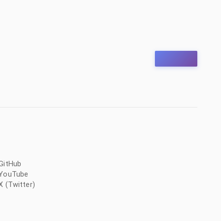
GitHub
YouTube
X (Twitter)