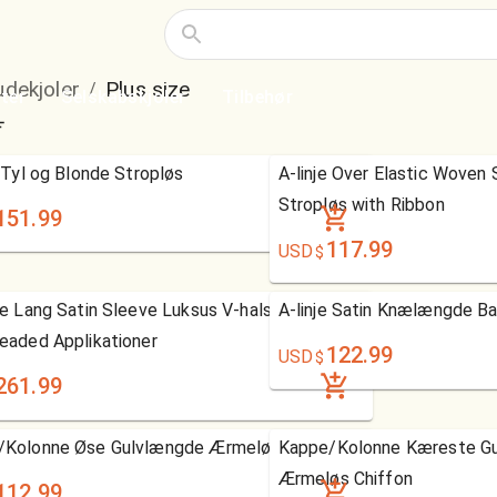
udekjoler
Plus size
/
ter
Selskabskjoler
Tilbehør
e Tyl og Blonde Stropløs
A-linje Over Elastic Woven
Stropløs with Ribbon
151.99
117.99
USD
$
le Lang Satin Sleeve Luksus V-hals Brudekjole
A-linje Satin Knælængde B
eaded Applikationer
122.99
USD
$
261.99
/Kolonne Øse Gulvlængde Ærmeløs Chiffon
Kappe/Kolonne Kæreste Gu
Ærmeløs Chiffon
112.99