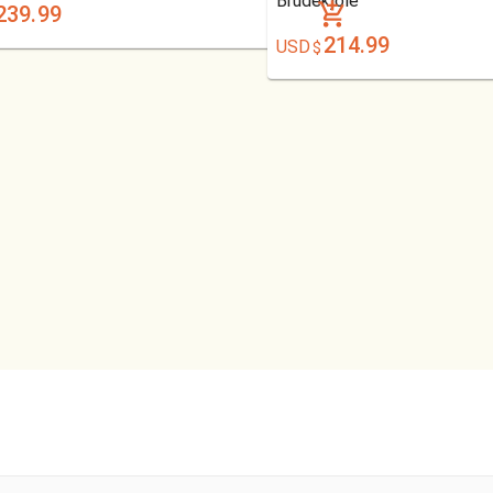
Brudekjole
239.99
214.99
USD
$