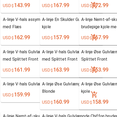
143.99
167.99
172.99
USD
USD
USD
$
$
$
A-linje V-hals assymetrisk Chiffon brudepige kjole
A-linje En Skulder Gulvlængde Chiffon b
A-linje Nemt-af-sk
med Flæs
kjole
brudepige kjole m
162.99
157.99
167.99
USD
USD
USD
$
$
$
A-linje V-hals Gulvlængde Chiffon brudepige kjole
A-linje V-hals Gulvlængde Chiffon brude
A-linje Øse Gulvlæ
med Splittet Front
med Splittet Front
Splittet Front
161.99
163.99
153.99
USD
USD
USD
$
$
$
A-linje V-hals Gulvlængde Chiffon brudepige kjole
A-linje Øse Gulvlængde Chiffon brudepi
A-linje Øse Gulvl
Blonde
kjole
159.99
USD
$
160.99
158.99
USD
USD
$
$
A-linje Nemt-af-skulderen Ærmeløs Chiffon
A-linje V-hals Gulvlængde Chiffon brude