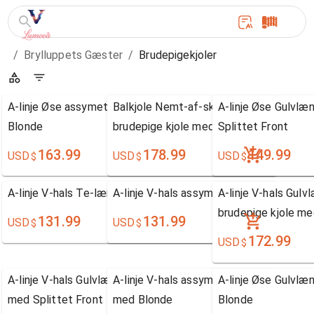
/
Brylluppets Gæster
/
Brudepigekjoler
A-linje Øse assymetrisk Satin brudepige kjole med
Balkjole Nemt-af-skulderen Gulvlængde
A-linje Øse Gulvlæ
Blonde
brudepige kjole med Splittet Front
Splittet Front
163.99
178.99
149.99
USD
USD
USD
$
$
$
A-linje V-hals Te-længde Chiffon brudepige kjole
A-linje V-hals assymetrisk Chiffon brude
A-linje V-hals Gul
brudepige kjole m
131.99
131.99
USD
USD
$
$
172.99
USD
$
A-linje V-hals Gulvlængde Chiffon brudepige kjole
A-linje V-hals assymetrisk Chiffon brude
A-linje Øse Gulvlæ
med Splittet Front
med Blonde
Blonde