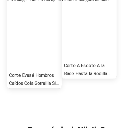
Corte A Escote A la
Base Hasta la Rodilla
Corte Evasé Hombros
Gasa Fiesta de antiguos
Caídos Cola Gorrailla Sin
alumnos
Mangas Tafetán Encaje
Vestido de Novia