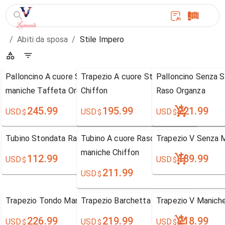
/
Abiti da sposa
/
Stile Impero
Palloncino A cuore Strascico da cappella Senza
Trapezio A cuore Strascico di corte Se
Palloncino Senza S
maniche Taffeta Organza
Chiffon
Raso Organza
245.99
195.99
221.99
USD
USD
USD
$
$
$
Tubino Stondata Raso terra Senza maniche Chiffon
Tubino A cuore Raso terra Strascico a t
Trapezio V Senza 
maniche Chiffon
112.99
189.99
USD
USD
$
$
211.99
USD
$
Trapezio Tondo Maniche Lunghe Pizzo
Trapezio Barchetta Senza Maniche Tull
Trapezio V Manich
226.99
219.99
218.99
USD
USD
USD
$
$
$