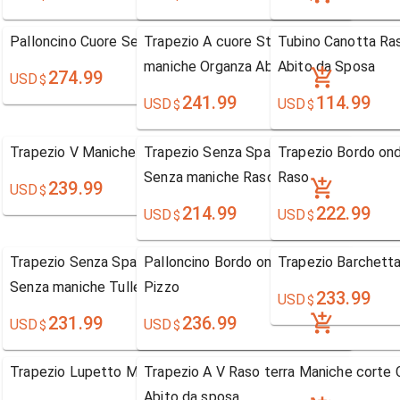
Palloncino Cuore Senza Maniche Tulle
Trapezio A cuore Strascico da cappella
Tubino Canotta Ras
maniche Organza Abito da Sposa
Abito da Sposa
274.99
USD
$
241.99
114.99
USD
USD
$
$
Trapezio V Maniche Lunghe Pizzo
Trapezio Senza Spalline Strascico da ca
Trapezio Bordo on
Senza maniche Raso Abito da sposa
Raso
239.99
USD
$
214.99
222.99
USD
USD
$
$
Trapezio Senza Spalline Strascico da cappella
Palloncino Bordo ondulato-Edge Manic
Trapezio Barchett
Senza maniche Tulle Abito da Sposa
Pizzo
233.99
USD
$
231.99
236.99
USD
USD
$
$
Trapezio Lupetto Maniche corte Pizzo
Trapezio A V Raso terra Maniche corte 
Abito da sposa