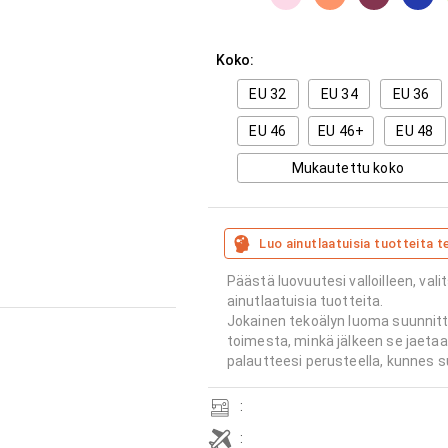
Koko:
EU 32
EU 34
EU 36
EU 46
EU 46+
EU 48
Mukautettu koko
Luo ainutlaatuisia tuotteita t
Päästä luovuutesi valloilleen, vali
ainutlaatuisia tuotteita.
Jokainen tekoälyn luoma suunnitt
toimesta, minkä jälkeen se jaeta
palautteesi perusteella, kunnes s
:
: