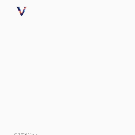
©
2026
Vilatis.