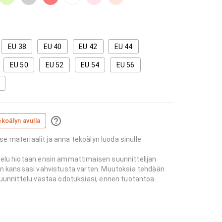
EU 38
EU 40
EU 42
EU 44
EU 50
EU 52
EU 54
EU 56
ekoälyn avulla
tse materiaalit ja anna tekoälyn luoda sinulle
elu hiotaan ensin ammattimaisen suunnittelijan
an kanssasi vahvistusta varten. Muutoksia tehdään
uunnittelu vastaa odotuksiasi, ennen tuotantoa.