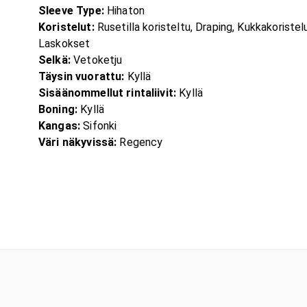
Sleeve Type:
Hihaton
Koristelut:
Rusetilla koristeltu, Draping, Kukkakoristel
Laskokset
Selkä:
Vetoketju
Täysin vuorattu:
Kyllä
Sisäänommellut rintaliivit:
Kyllä
Boning:
Kyllä
Kangas:
Sifonki
Väri näkyvissä:
Regency