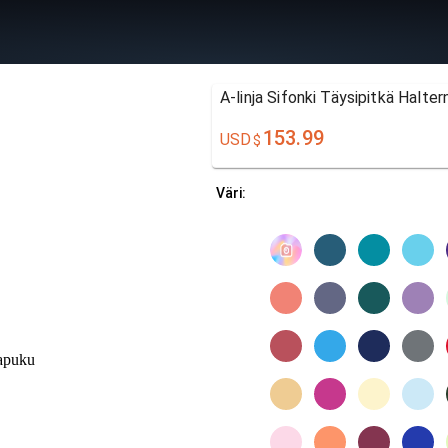
A-linja Sifonki Täysipitkä Halte
153.99
USD
$
Väri: