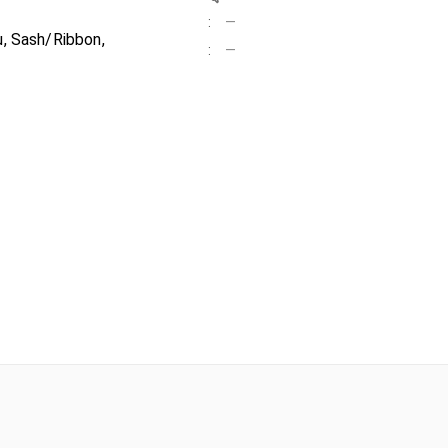
:
—
u, Sash/Ribbon,
:
—