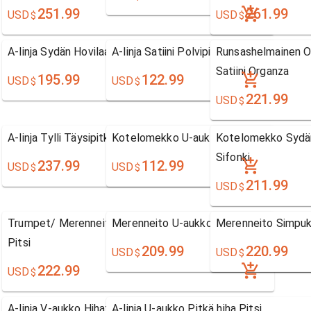
251.99
261.99
USD
USD
$
$
A-linja Sydän Hovilaahus Hihaton Sifonki
A-linja Satiini Polvipituinen Vene
Runsashelmainen O
Satiini Organza
195.99
122.99
USD
USD
$
$
221.99
USD
$
A-linja Tylli Täysipitkä Yksiolkaiminen
Kotelomekko U-aukko Täysipitkä Hihato
Kotelomekko Sydän 
Sifonki
237.99
112.99
USD
USD
$
$
211.99
USD
$
Trumpet/ Merenneito Hovilaahus V-aukko Sifonki Ja
Merenneito U-aukko Pitkä hiha Pitsi
Merenneito Simpuk
Pitsi
209.99
220.99
USD
USD
$
$
222.99
USD
$
A-linja V-aukko Hihaton Pitsi
A-linja U-aukko Pitkä hiha Pitsi