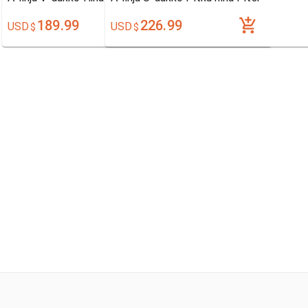
189.99
226.99
USD
USD
$
$