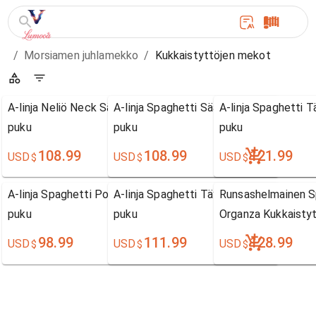
/
Morsiamen juhlamekko
/
Kukkaistyttöjen mekot
A-linja Neliö Neck Sääripituinen Sifonki Kukkaistytön
A-linja Spaghetti Sääripituinen Satiini K
A-linja Spaghetti T
puku
puku
puku
108.99
108.99
121.99
USD
USD
USD
$
$
$
A-linja Spaghetti Polvipituinen Sifonki Kukkaistytön
A-linja Spaghetti Täysipitkä Sifonki Kuk
Runsashelmainen Sp
puku
puku
Organza Kukkaisty
98.99
111.99
128.99
USD
USD
USD
$
$
$