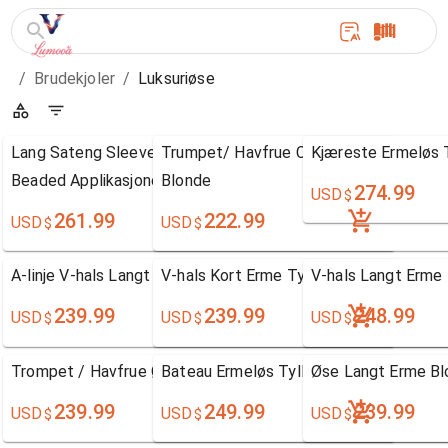
/
Brudekjoler
/
Luksuriøse
Lang Sateng Sleeve Luksus V-hals Brudekjole With
Trumpet/ Havfrue Court slep V-hals Chi
Kjæreste Ermeløs T
Beaded Applikasjoner
Blonde
274.99
USD
$
261.99
222.99
USD
USD
$
$
A-linje V-hals Langt Erme Blonde
V-hals Kort Erme Tyll
V-hals Langt Erme 
239.99
239.99
248.99
USD
USD
USD
$
$
$
Trompet / Havfrue Øse Langt Erme Tyll
Bateau Ermeløs Tyll
Øse Langt Erme Bl
239.99
249.99
239.99
USD
USD
USD
$
$
$