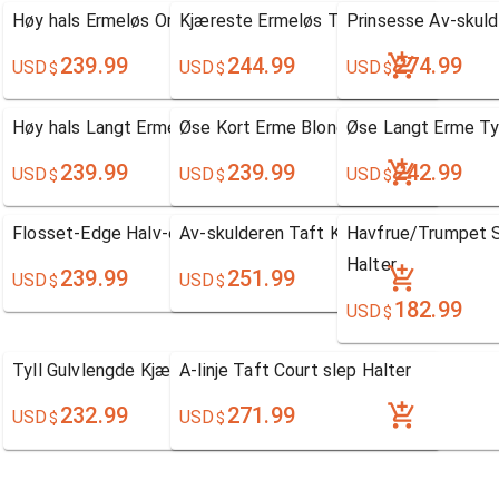
Høy hals Ermeløs Organza
Kjæreste Ermeløs Tyll
Prinsesse Av-skul
239.99
244.99
274.99
USD
USD
USD
$
$
$
Høy hals Langt Erme Blonde
Øse Kort Erme Blonde
Øse Langt Erme Ty
239.99
239.99
242.99
USD
USD
USD
$
$
$
Flosset-Edge Halv-ermet Blonde
Av-skulderen Taft Kapell slep Niveauer
Havfrue/Trumpet S
Halter
239.99
251.99
USD
USD
$
$
182.99
USD
$
Tyll Gulvlengde Kjæreste
A-linje Taft Court slep Halter
232.99
271.99
USD
USD
$
$