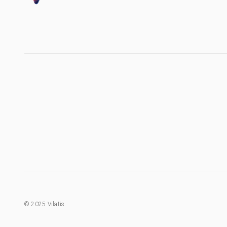
©
2025
Vilatis.