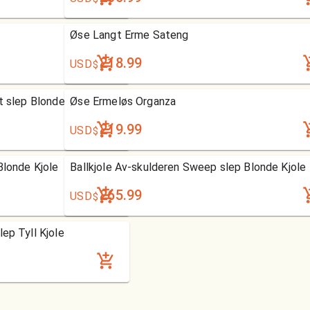
Øse Langt Erme Sateng
218.99
USD
$
t slep Blonde Kjole
Øse Ermeløs Organza
219.99
USD
$
Blonde Kjole
Ballkjole Av-skulderen Sweep slep Blonde Kjole
265.99
USD
$
ep Tyll Kjole