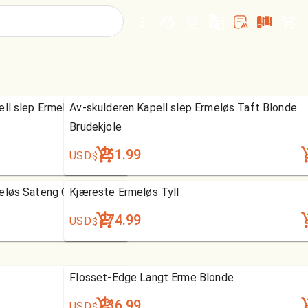
ell slep Ermeløs Sateng
Av-skulderen Kapell slep Ermeløs Taft Blonde
Brudekjole
251.99
USD
$
eløs Sateng Organza
Kjæreste Ermeløs Tyll
274.99
USD
$
Flosset-Edge Langt Erme Blonde
236.99
USD
$