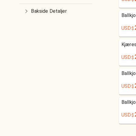
Bakside Detaljer
Ballkj
USD
$
Kjæres
USD
$
Ballkj
USD
$
Ballkj
USD
$