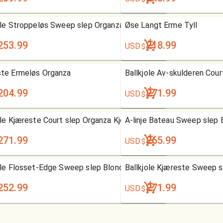
ole Stroppeløs Sweep slep Organza Brudekjole
Øse Langt Erme Tyll
253.99
218.99
USD
$
te Ermeløs Organza
Ballkjole Av-skulderen Cour
204.99
271.99
USD
$
ole Kjæreste Court slep Organza Kjole
A-linje Bateau Sweep slep 
271.99
265.99
USD
$
ole Flosset-Edge Sweep slep Blonde Kjole
Ballkjole Kjæreste Sweep sl
252.99
271.99
USD
$