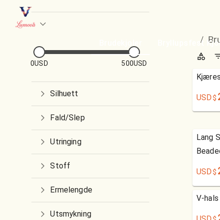
Br
/
Brudekjoler
Bryllupsfest Kjo
0USD
500USD
Kjæres
Silhuett
USD
$
Fald/Slep
Lang S
Utringing
Beaded
Stoff
USD
$
Ermelengde
V-hals
Utsmykning
USD
$