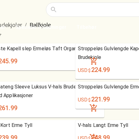
udekjoler
Ballkjole
/
ler
Spesielle Anledninger
Tilbehør
te Kapell slep Ermeløs Taft Organza
Stroppeløs Gulvlengde Kap
Brudekjole
245.99
224.99
USD
$
ateng Sleeve Luksus V-hals Brudekjole With
Stroppeløs Gulvlengde Erm
 Applikasjoner
221.99
USD
$
261.99
 Kort Erme Tyll
V-hals Langt Erme Tyll
239.99
248.99
USD
$