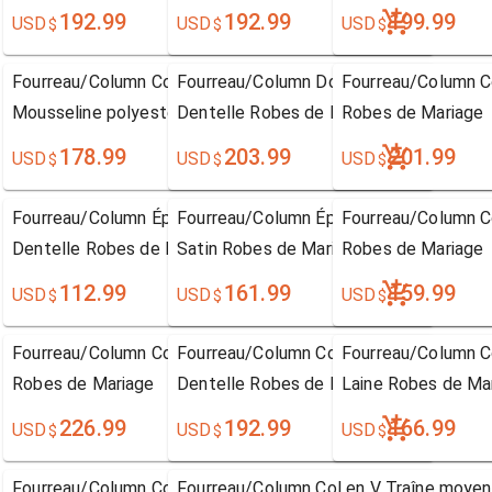
192.99
192.99
199.99
USD
USD
USD
$
$
$
Fourreau/Column Col en V Traîne moyenne
Fourreau/Column Dos nu Balayage / pinc
Fourreau/Column Co
Mousseline polyester Robes de Mariage
Dentelle Robes de Mariage
Robes de Mariage
178.99
203.99
201.99
USD
USD
USD
$
$
$
Fourreau/Column Épaule dégagée Longueur mollet
Fourreau/Column Épaule dégagée Longue
Fourreau/Column C
Dentelle Robes de Mariage
Satin Robes de Mariage
Robes de Mariage
112.99
161.99
159.99
USD
USD
USD
$
$
$
Fourreau/Column Col en V Traîne moyenne Dentelle
Fourreau/Column Col en V Balayage / pi
Fourreau/Column C
Robes de Mariage
Dentelle Robes de Mariage
Laine Robes de Ma
226.99
192.99
166.99
USD
USD
USD
$
$
$
Fourreau/Column Col U profond Longueur ras du sol
Fourreau/Column Col en V Traîne moye