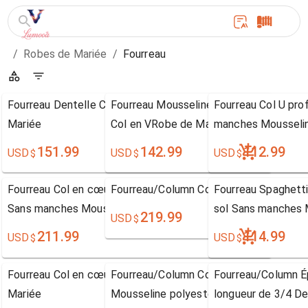
/
Robes de Mariée
/
Fourreau
Fourreau Dentelle Court/Mini Col carré Robe de
Fourreau Mousseline polyesterLongueur 
Fourreau Col U pro
Mariée
Col en VRobe de Mariage
manches Mousselin
151.99
142.99
112.99
USD
USD
USD
$
$
$
Fourreau Col en cœur Longueur ras du sol Brosse
Fourreau/Column Col montant Manche l
Fourreau Spaghetti
Sans manches Mousseline polyester
sol Sans manches 
219.99
USD
$
Mariée
211.99
114.99
USD
USD
$
$
Fourreau Col en cœur Sans manches Robe de
Fourreau/Column Col en V Balayage / pi
Fourreau/Column 
Mariée
Mousseline polyester Robe de Mariée
longueur de 3/4 De