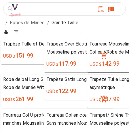
/
Robes de Mariée
/
Grande Taille
Trapèze Tulle et Dentelle Sans bretelles
Trapèze Over Elastic Woven Satin Long
Fourreau Mousselin
Mousseline polyester Sans bretelles wi
Col en VRobe de M
151.99
USD
$
117.99
142.99
USD
USD
$
$
Robe de bal Long Satin Sleeve De Luxe Col en V
Trapèze Satin Longueur genou Col bate
Trapèze Tulle Long
Robe de Mariée With Beaded Appliques
asymétrique
122.99
USD
$
261.99
237.99
USD
USD
$
$
Fourreau Col U profond Longueur ras du sol Sans
Fourreau Col en cœur Longueur ras du s
Trumpet/ Sirène T
manches Mousseline polyester
Sans manches Mousseline polyester
Mousseline polyest