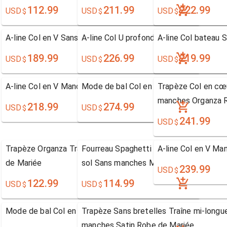
112.99
211.99
222.99
USD
USD
USD
$
$
$
A-line Col en V Sans manches Dentelle
A-line Col U profond Manche longue Den
A-line Col bateau 
189.99
226.99
219.99
USD
USD
USD
$
$
$
A-line Col en V Manche longue Tulle
Mode de bal Col en cœur Sans manches
Trapèze Col en cœu
manches Organza 
218.99
274.99
USD
USD
$
$
241.99
USD
$
Trapèze Organza Traîne asymétrique Col en V Robe
Fourreau Spaghetti Avec bretelles Long
A-line Col en V Ma
de Mariée
sol Sans manches Mousseline polyeste
239.99
USD
$
Mariée
122.99
114.99
USD
USD
$
$
Mode de bal Col en V Manche courte Tulle
Trapèze Sans bretelles Traîne mi-longu
manches Satin Robe de Mariée