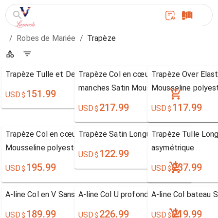
/
Robes de Mariée
/
Trapèze
Trapèze Tulle et Dentelle Sans bretelles
Trapèze Col en cœur Longueur ras du so
Trapèze Over Elast
manches Satin Mousseline polyester
Mousseline polyest
151.99
USD
$
217.99
117.99
USD
USD
$
$
Trapèze Col en cœur Traîne moyenne Sans manches
Trapèze Satin Longueur genou Col bate
Trapèze Tulle Long
Mousseline polyester
asymétrique
122.99
USD
$
195.99
237.99
USD
USD
$
$
A-line Col en V Sans manches Dentelle
A-line Col U profond Manche longue Den
A-line Col bateau 
189.99
226.99
219.99
USD
USD
USD
$
$
$