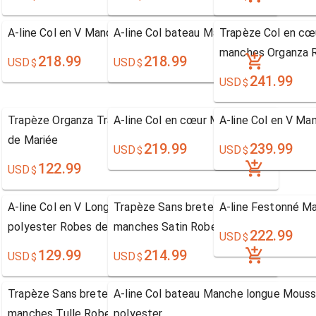
A-line Col en V Manche longue Tulle
A-line Col bateau Manche longue Dentel
Trapèze Col en cœu
manches Organza 
218.99
218.99
USD
USD
$
$
241.99
USD
$
Trapèze Organza Traîne asymétrique Col en V Robe
A-line Col en cœur Manche longue Dent
A-line Col en V Ma
de Mariée
219.99
239.99
USD
USD
$
$
122.99
USD
$
A-line Col en V Longueur ras du sol Mousseline
Trapèze Sans bretelles Traîne mi-longu
A-line Festonné M
polyester Robes de Mariage
manches Satin Robe de Mariée
222.99
USD
$
129.99
214.99
USD
USD
$
$
Trapèze Sans bretelles Traîne mi-longue Sans
A-line Col bateau Manche longue Mouss
manches Tulle Robe de Mariée
polyester